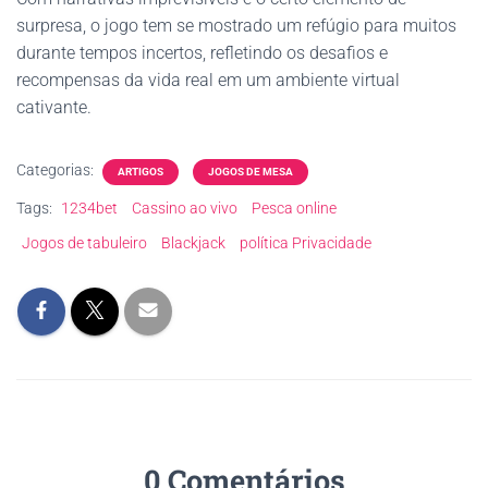
surpresa, o jogo tem se mostrado um refúgio para muitos
durante tempos incertos, refletindo os desafios e
recompensas da vida real em um ambiente virtual
cativante.
Categorias:
ARTIGOS
JOGOS DE MESA
Tags:
1234bet
Cassino ao vivo
Pesca online
Jogos de tabuleiro
Blackjack
política Privacidade
0 Comentários