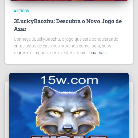
ARTIGOS
3LuckyBaozhu: Descubra o Novo Jogo de
Azar
Conheça 3LuckyBaozhu, o jogo que está conquistando
entusiastas de cassinos. Aprenda como jogar, suas
regras e o impacto nos eventos atuais.
Leia mais…