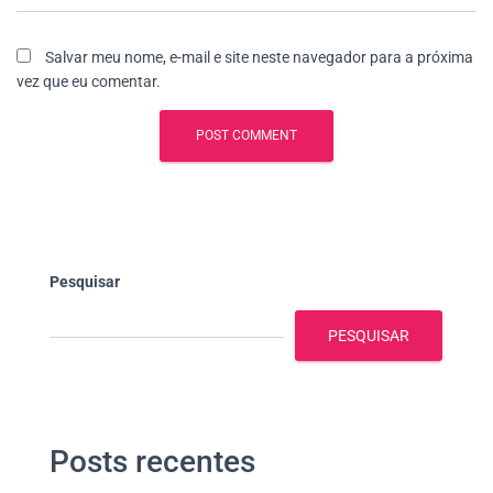
Salvar meu nome, e-mail e site neste navegador para a próxima
vez que eu comentar.
Pesquisar
PESQUISAR
Posts recentes