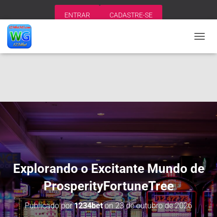
ENTRAR
CADASTRE-SE
A
L
T
E
R
N
A
R
N
A
V
E
G
A
Explorando o Excitante Mundo de
Ç
Ã
ProsperityFortuneTree
O
Publicado por
1234bet
on
23 de outubro de 2026