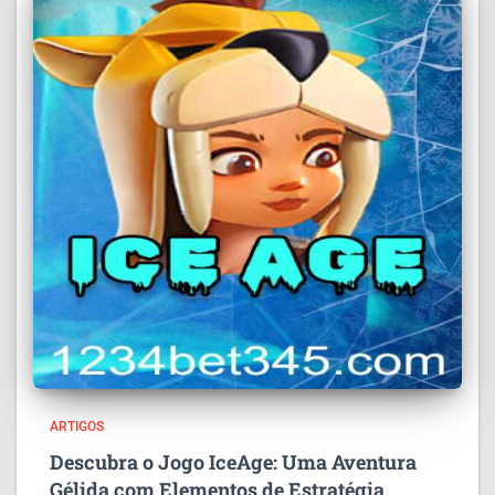
ARTIGOS
Descubra o Jogo IceAge: Uma Aventura
Gélida com Elementos de Estratégia