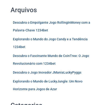
Arquivos
Descubra o Empolgante Jogo RollingInMoney com a
Palavra-Chave 1234bet
Explorando o Mundo do Jogo Candy e a Tendência
1234bet
Descubra o Fascinante Mundo de CoinTree: O Jogo
Revolucionário com 1234bet
Descubra o Jogo Inovador JManiaLuckyPyggs
Explorando o Mundo de LuckyJungle: Um Novo
Horizonte para Jogos de Azar