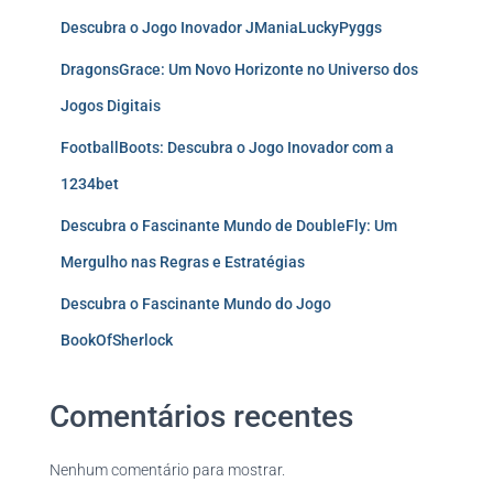
Descubra o Jogo Inovador JManiaLuckyPyggs
DragonsGrace: Um Novo Horizonte no Universo dos
Jogos Digitais
FootballBoots: Descubra o Jogo Inovador com a
1234bet
Descubra o Fascinante Mundo de DoubleFly: Um
Mergulho nas Regras e Estratégias
Descubra o Fascinante Mundo do Jogo
BookOfSherlock
Comentários recentes
Nenhum comentário para mostrar.