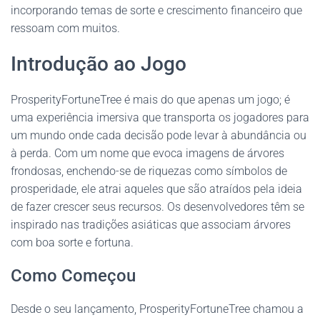
incorporando temas de sorte e crescimento financeiro que
ressoam com muitos.
Introdução ao Jogo
ProsperityFortuneTree é mais do que apenas um jogo; é
uma experiência imersiva que transporta os jogadores para
um mundo onde cada decisão pode levar à abundância ou
à perda. Com um nome que evoca imagens de árvores
frondosas, enchendo-se de riquezas como símbolos de
prosperidade, ele atrai aqueles que são atraídos pela ideia
de fazer crescer seus recursos. Os desenvolvedores têm se
inspirado nas tradições asiáticas que associam árvores
com boa sorte e fortuna.
Como Começou
Desde o seu lançamento, ProsperityFortuneTree chamou a