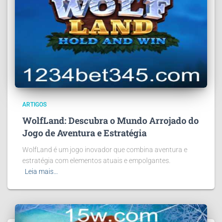
ARTIGOS
WolfLand: Descubra o Mundo Arrojado do
Jogo de Aventura e Estratégia
WolfLand é um jogo inovador que combina aventura e
estratégia com elementos atuais e empolgantes.
Leia mais…