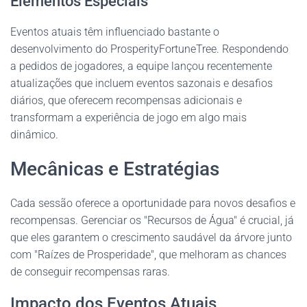
Elementos Especiais
Eventos atuais têm influenciado bastante o
desenvolvimento do ProsperityFortuneTree. Respondendo
a pedidos de jogadores, a equipe lançou recentemente
atualizações que incluem eventos sazonais e desafios
diários, que oferecem recompensas adicionais e
transformam a experiência de jogo em algo mais
dinâmico.
Mecânicas e Estratégias
Cada sessão oferece a oportunidade para novos desafios e
recompensas. Gerenciar os "Recursos de Água" é crucial, já
que eles garantem o crescimento saudável da árvore junto
com "Raízes de Prosperidade", que melhoram as chances
de conseguir recompensas raras.
Impacto dos Eventos Atuais