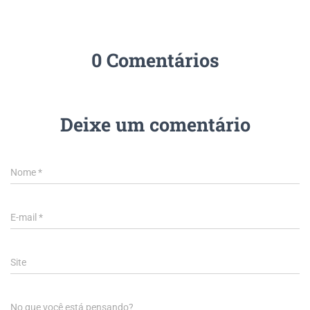
0 Comentários
Deixe um comentário
Nome
*
E-mail
*
Site
No que você está pensando?