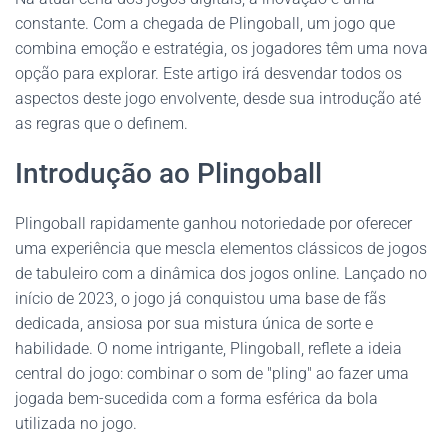
constante. Com a chegada de Plingoball, um jogo que
combina emoção e estratégia, os jogadores têm uma nova
opção para explorar. Este artigo irá desvendar todos os
aspectos deste jogo envolvente, desde sua introdução até
as regras que o definem.
Introdução ao Plingoball
Plingoball rapidamente ganhou notoriedade por oferecer
uma experiência que mescla elementos clássicos de jogos
de tabuleiro com a dinâmica dos jogos online. Lançado no
início de 2023, o jogo já conquistou uma base de fãs
dedicada, ansiosa por sua mistura única de sorte e
habilidade. O nome intrigante, Plingoball, reflete a ideia
central do jogo: combinar o som de "pling" ao fazer uma
jogada bem-sucedida com a forma esférica da bola
utilizada no jogo.