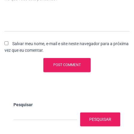
Salvar meu nome, e-mail e site neste navegador para a próxima
vez que eu comentar.
Pesquisar
PESQUISAR