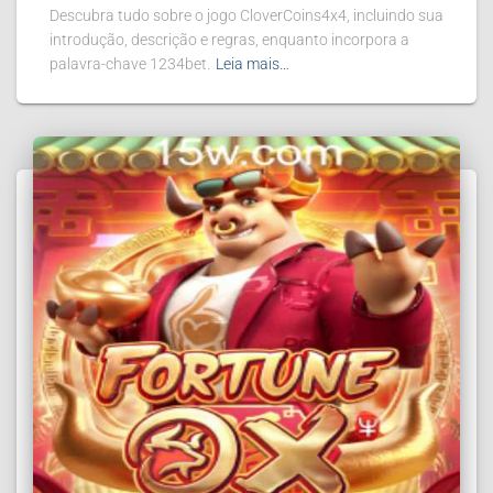
Descubra tudo sobre o jogo CloverCoins4x4, incluindo sua
introdução, descrição e regras, enquanto incorpora a
palavra-chave 1234bet.
Leia mais…