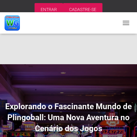
ENTRAR
CADASTRE-SE
A
L
T
E
R
N
A
R
N
A
V
E
G
A
Explorando o Fascinante Mundo de
Ç
Ã
Plingoball: Uma Nova Aventura no
O
Cenário dos Jogos