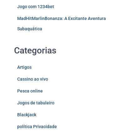
Jogo com 1234bet
MadHitMarlinBonanza: A Excitante Aventura
Subaquática
Categorias
Artigos
Cassino ao vivo
Pesca online
Jogos de tabuleiro
Blackjack
política Privacidade