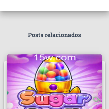
Posts relacionados