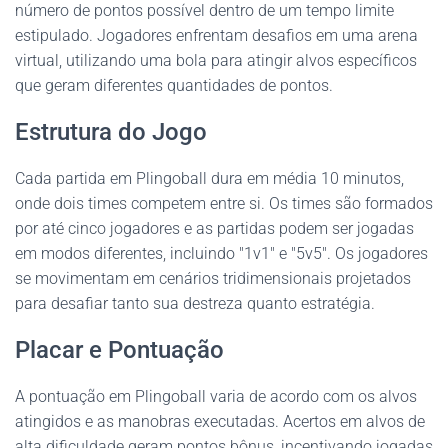
número de pontos possível dentro de um tempo limite
estipulado. Jogadores enfrentam desafios em uma arena
virtual, utilizando uma bola para atingir alvos específicos
que geram diferentes quantidades de pontos.
Estrutura do Jogo
Cada partida em Plingoball dura em média 10 minutos,
onde dois times competem entre si. Os times são formados
por até cinco jogadores e as partidas podem ser jogadas
em modos diferentes, incluindo "1v1" e "5v5". Os jogadores
se movimentam em cenários tridimensionais projetados
para desafiar tanto sua destreza quanto estratégia.
Placar e Pontuação
A pontuação em Plingoball varia de acordo com os alvos
atingidos e as manobras executadas. Acertos em alvos de
alta dificuldade geram pontos bônus, incentivando jogadas