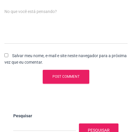
No que você está pensando?
Salvar meu nome, e-mail e site neste navegador para a próxima
vez que eu comentar.
Pesquisar
PESQUISAR