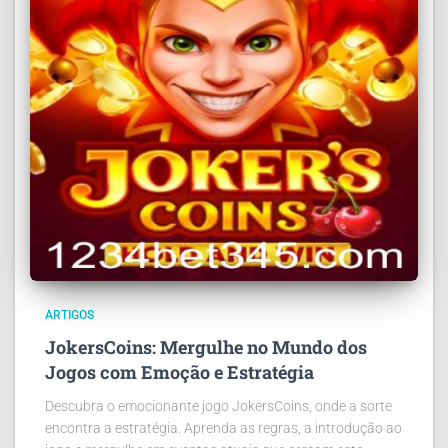
ARTIGOS
JokersCoins: Mergulhe no Mundo dos
Jogos com Emoção e Estratégia
Descubra o emocionante jogo JokersCoins, onde a sorte
encontra a estratégia. Aprenda as regras, a introdução ao