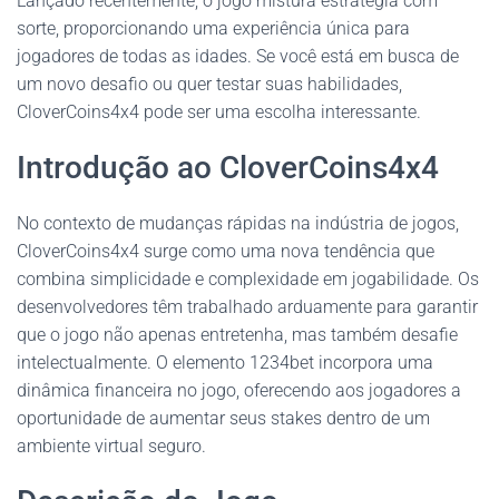
Lançado recentemente, o jogo mistura estratégia com
sorte, proporcionando uma experiência única para
jogadores de todas as idades. Se você está em busca de
um novo desafio ou quer testar suas habilidades,
CloverCoins4x4 pode ser uma escolha interessante.
Introdução ao CloverCoins4x4
No contexto de mudanças rápidas na indústria de jogos,
CloverCoins4x4 surge como uma nova tendência que
combina simplicidade e complexidade em jogabilidade. Os
desenvolvedores têm trabalhado arduamente para garantir
que o jogo não apenas entretenha, mas também desafie
intelectualmente. O elemento 1234bet incorpora uma
dinâmica financeira no jogo, oferecendo aos jogadores a
oportunidade de aumentar seus stakes dentro de um
ambiente virtual seguro.