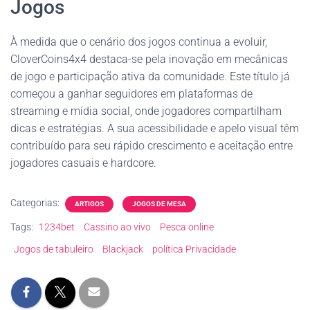
Jogos
À medida que o cenário dos jogos continua a evoluir,
CloverCoins4x4 destaca-se pela inovação em mecânicas
de jogo e participação ativa da comunidade. Este título já
começou a ganhar seguidores em plataformas de
streaming e mídia social, onde jogadores compartilham
dicas e estratégias. A sua acessibilidade e apelo visual têm
contribuído para seu rápido crescimento e aceitação entre
jogadores casuais e hardcore.
Categorias:
ARTIGOS
JOGOS DE MESA
Tags:
1234bet
Cassino ao vivo
Pesca online
Jogos de tabuleiro
Blackjack
política Privacidade