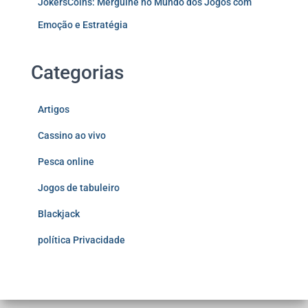
JokersCoins: Mergulhe no Mundo dos Jogos com
Emoção e Estratégia
Categorias
Artigos
Cassino ao vivo
Pesca online
Jogos de tabuleiro
Blackjack
política Privacidade